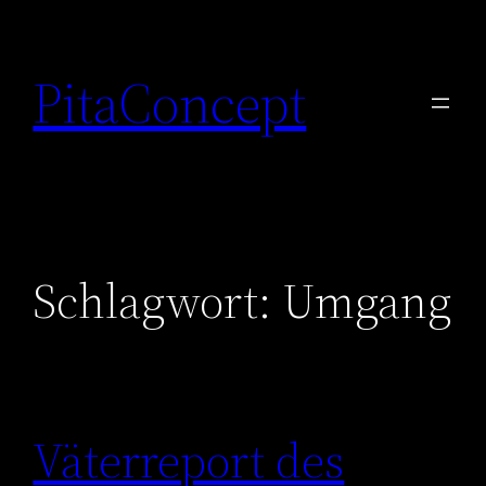
Zum
Inhalt
PitaConcept
springen
Schlagwort:
Umgang
Väterreport des