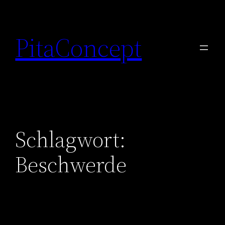
Zum
Inhalt
PitaConcept
springen
Schlagwort:
Beschwerde