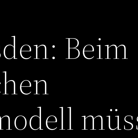
den: Beim
chen
modell müs