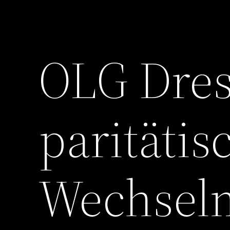
OLG Dres
paritätis
Wechsel