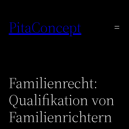
Zum
Inhalt
PitaConcept
springen
Familienrecht:
Qualifikation von
Familienrichtern