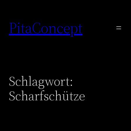
Zum
Inhalt
PitaConcept
springen
Schlagwort:
Scharfschütze