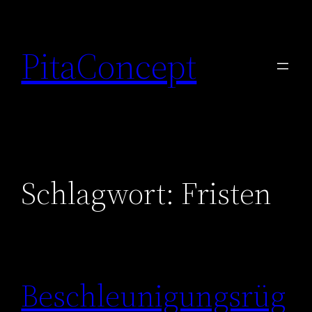
Zum
Inhalt
PitaConcept
springen
Schlagwort:
Fristen
Beschleunigungsrüg