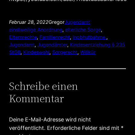
Februar 28, 2022
Gregor
Jugendamt
einstweilige Anordnung
, 
elterliche Sorge
, 
Elternrechte
, 
Familienrecht
, 
Inobhutbahme.
, 
Jugendamt
, 
Jugendämter
, 
Kindesentziehung § 235
StGB
, 
Kindeswohl
, 
Sorgerecht
, 
Willkür
Schreibe einen
Kommentar
Deine E-Mail-Adresse wird nicht
veröffentlicht.
Erforderliche Felder sind mit
*