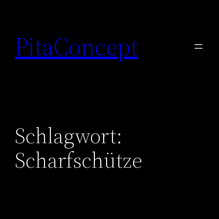
Zum
Inhalt
PitaConcept
springen
Schlagwort:
Scharfschütze