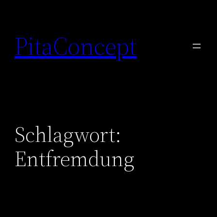
Zum
Inhalt
PitaConcept
springen
Schlagwort:
Entfremdung