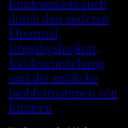
Kindesmissbrauch
durch den anderen
Elternteil,
Umgabgsboykott,
Kindesentziehung
und die amtliche
Inobhutnahmen von
Kindern