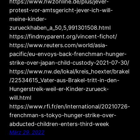
https://www.nwzonline.de/plus/jever-
protest-vor-amtsgericht-jever-ich-will-
meine-kinder-
zurueckhaben_a_50,5,991301508.html
https://findmyparent.org/vincent-fichot/
https://www.reuters.com/world/asia-
pacific/eu-envoys-back-frenchman-hunger-
strike-over-japan-child-custody-2021-07-30/
https://www.nw.de/lokal/kreis_hoexter/brakel
/22534615_Vater-aus-Brakel-tritt-in-den-
Hungerstreik-weil-er-Kinder-zurueck-
will.html
https://www.rfi.fr/en/international/20210726-
frenchman-s-tokyo-hunger-strike-over-
abducted-children-enters-third-week
März 29, 2022